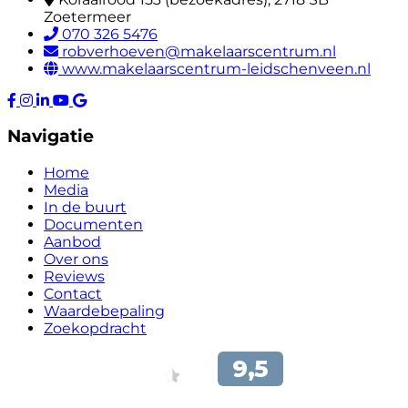
Zoetermeer
070 326 5476
robverhoeven@makelaarscentrum.nl
www.makelaarscentrum-leidschenveen.nl
Navigatie
Home
Media
In de buurt
Documenten
Aanbod
Over ons
Reviews
Contact
Waardebepaling
Zoekopdracht