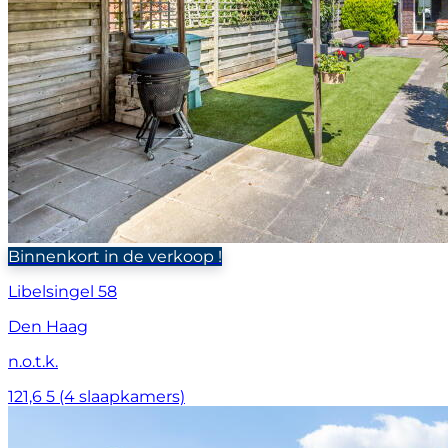
Binnenkort in de verkoop !
Libelsingel 58
Den Haag
n.o.t.k.
121,6
5 (4 slaapkamers)