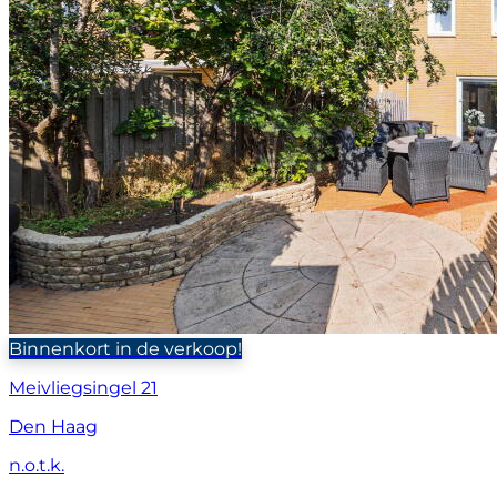
Binnenkort in de verkoop!
Meivliegsingel 21
Den Haag
n.o.t.k.