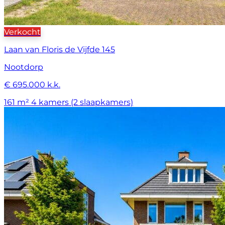
Verkocht
Laan van Floris de Vijfde 145
Nootdorp
€ 695.000 k.k.
161 m²
4 kamers (2 slaapkamers)