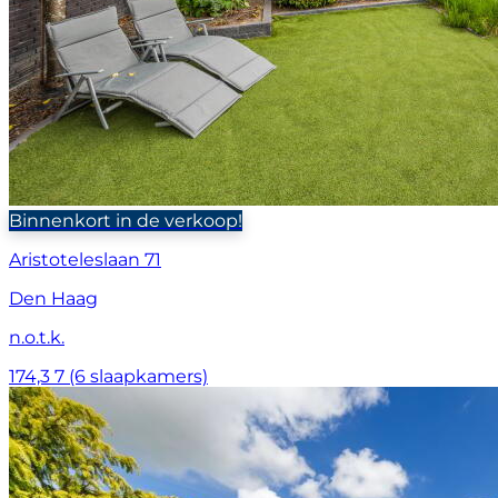
Binnenkort in de verkoop!
Aristoteleslaan 71
Den Haag
n.o.t.k.
174,3
7 (6 slaapkamers)