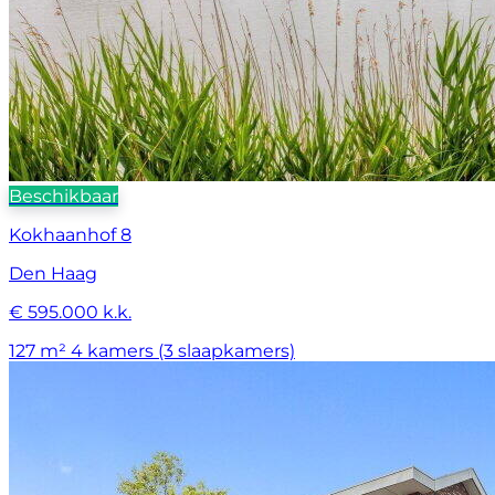
Beschikbaar
Kokhaanhof 8
Den Haag
€ 595.000 k.k.
127 m²
4 kamers (3 slaapkamers)