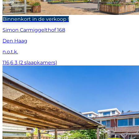
Binnenkort in de verkoop !
Simon Carmiggelthof 168
Den Haag
n.o.t.k.
116,6
3 (2 slaapkamers)