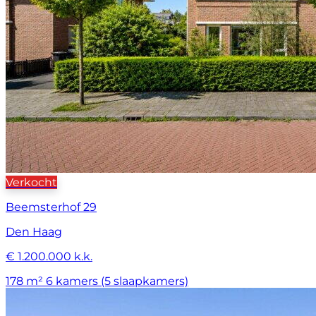
Verkocht
Beemsterhof 29
Den Haag
€ 1.200.000 k.k.
178 m²
6 kamers (5 slaapkamers)