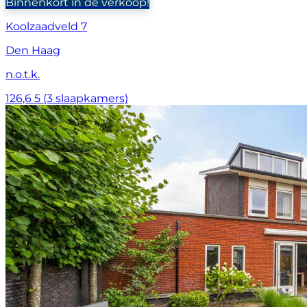
Binnenkort in de verkoop!
Koolzaadveld 7
Den Haag
n.o.t.k.
126,6
5 (3 slaapkamers)