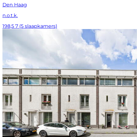
Den Haag
n.o.t.k.
198,5
7 (5 slaapkamers)