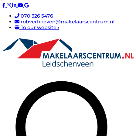
070 326 5476
robverhoeven@makelaarscentrum.nl
To our website ›