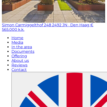
Simon Carmiggelthof 248
2492 JN · Den Haag
€
565.000 k.k.
Home
Media
In the area
Documents
Offering
About us
Reviews
Contact