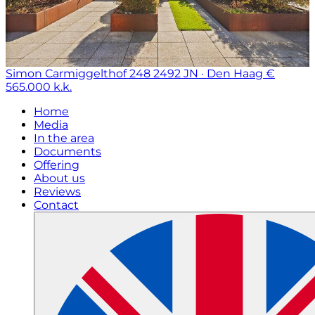
Simon Carmiggelthof 248
2492 JN · Den Haag
€
565.000 k.k.
Home
Media
In the area
Documents
Offering
About us
Reviews
Contact