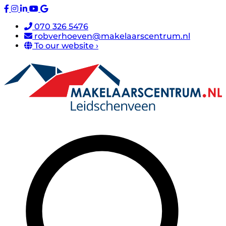
070 326 5476
robverhoeven@makelaarscentrum.nl
To our website ›