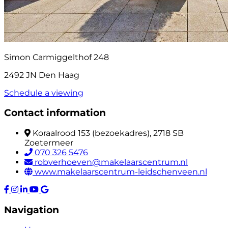
Simon Carmiggelthof 248
2492 JN Den Haag
Schedule a viewing
Contact information
Koraalrood 153 (bezoekadres), 2718 SB
Zoetermeer
070 326 5476
robverhoeven@makelaarscentrum.nl
www.makelaarscentrum-leidschenveen.nl
Navigation